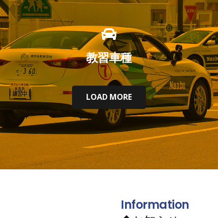
教習車種
LOAD MORE
Information