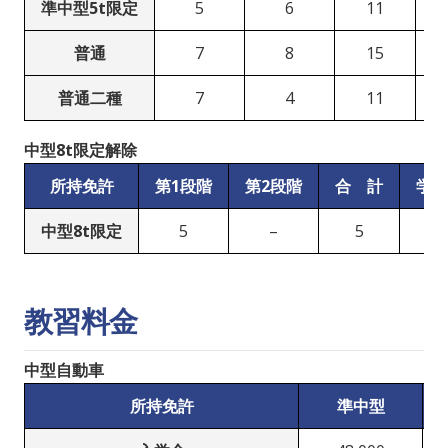
準中型5t限定
5
6
11
普通
7
8
15
普通二種
7
4
11
中型8t限定解除
所持免許
第1段階
第2段階
合 計
学 
中型8t限定
5
–
5
免
教習料金
中型自動車
所持免許
準中型